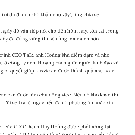
tôi đã đi qua khó khăn như vậy”, ông chia sẻ.
ngày đó vẫn tiếp nối cho đến hôm nay, tồn tại trong
i cây đã đứng vững thì sẽ càng lớn mạnh hơn.
trình CEO Talk, anh Hoàng khá điềm đạm và nhẹ
hư ở công ty anh, khoảng cách giữa người lãnh đạo và
ng bí quyết giúp Luxvie có được thành quả như hôm
 các bạn được làm chủ công việc. Nếu có khó khăn thì
t. Tôi sẽ trả lời ngay nếu đã có phương án hoặc xin
ệt của CEO Thạch Huy Hoàng được phát sóng tại
 7, ngày 2/12 tên nền tảng Youtube và các nền tảng