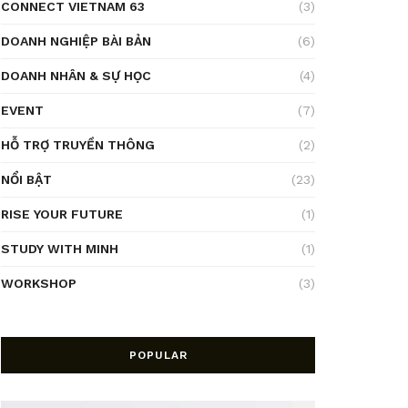
CONNECT VIETNAM 63
(3)
DOANH NGHIỆP BÀI BẢN
(6)
DOANH NHÂN & SỰ HỌC
(4)
EVENT
(7)
HỖ TRỢ TRUYỀN THÔNG
(2)
NỔI BẬT
(23)
RISE YOUR FUTURE
(1)
STUDY WITH MINH
(1)
WORKSHOP
(3)
POPULAR