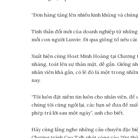
“Đơn hàng tăng lên nhiều kinh khủng và chúng 
Tinh thần đổi mới của doanh nghiệp từ những 
mỗi con người Luxvie. Đi qua giông tố nếu cá
Xuất hiện cùng Host Minh Hoàng tại Chương 
nhàng, toát lên sự thân mật, dễ gần. Giống n
nhân viên khá gần, có lẽ đó là một trong nhữ
nay.
“Tôi luôn đặt niềm tin luôn cho nhân viên, để
chúng tôi cùng ngồi lại, các bạn sẽ đưa đề xuấ
phép trả lời sau một ngày”, anh cho biết.
Hãy cùng lắng nghe những câu chuyên đặc bi
Chương trình Ceo Talk phát sóng vào 20g thứ