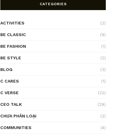
CATEGORIES
ACTIVITIES
(2)
BE CLASSIC
(9)
BE FASHION
(1)
BE STYLE
(2)
BLOG
(3)
C CARES
(1)
C VERSE
(22)
CEO TALK
(29)
CHƯA PHÂN LOẠI
(2)
COMMUNITIES
(4)