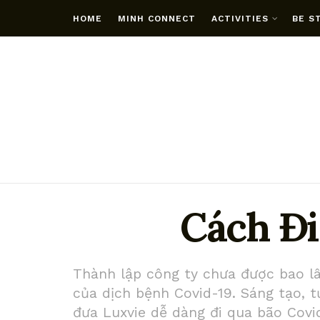
HOME
MINH CONNECT
ACTIVITIES
BE S
Cách Đi
Thành lập công ty chưa được bao lâ
của dịch bệnh Covid-19. Sáng tạo, 
đưa Luxvie dễ dàng đi qua bão Covi