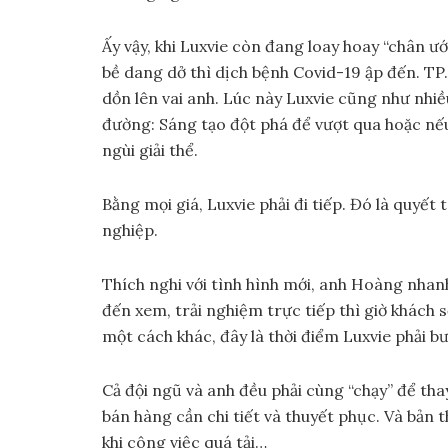
Ấy vậy, khi Luxvie còn đang loay hoay “chân ư
bề dang dở thì dịch bệnh Covid-19 ập đến. TP
dồn lên vai anh. Lúc này Luxvie cũng như nhiề
đường: Sáng tạo đột phá để vượt qua hoặc nế
ngùi giải thể.
Bằng mọi giá, Luxvie phải đi tiếp. Đó là quyế
nghiệp.
Thích nghi với tình hình mới, anh Hoàng nhan
đến xem, trải nghiệm trực tiếp thì giờ khách 
một cách khác, đây là thời điểm Luxvie phải bư
Cả đội ngũ và anh đều phải cùng “chạy” để tha
bán hàng cần chi tiết và thuyết phục. Và bản
khi công việc quá tải…