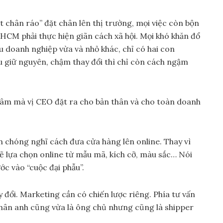
ớt chân ráo” đặt chân lên thị trường, mọi việc còn bộn
.HCM phải thực hiện giãn cách xã hội. Mọi khó khăn đổ
u doanh nghiệp vừa và nhỏ khác, chỉ có hai con
u giữ nguyên, chậm thay đổi thì chỉ còn cách ngậm
t tâm mà vị CEO đặt ra cho bản thân và cho toàn doanh
h chóng nghĩ cách đưa cửa hàng lên online. Thay vì
sẽ lựa chọn online từ mẫu mã, kích cỡ, màu sắc… Nói
ớc vào “cuộc đại phẫu”.
y đổi. Marketing cần có chiến lược riêng. Phía tư vấn
 thân anh cũng vừa là ông chủ nhưng cũng là shipper