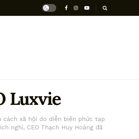
O Luxvie
n cách xã hội do diễn biến phức tạp
hích nghi, CEO Thạch Huy Hoàng đã