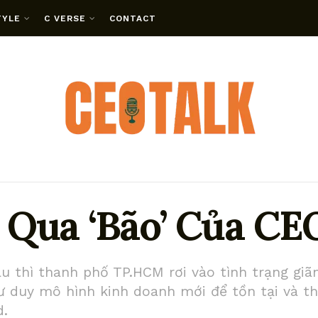
TYLE
C VERSE
CONTACT
 Qua ‘Bão’ Của CE
u thì thanh phố TP.HCM rơi vào tình trạng giã
tư duy mô hình kinh doanh mới để tồn tại và t
d.