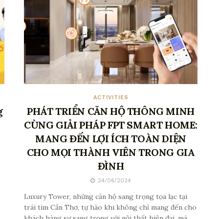
ACTIVITIES
g
PHÁT TRIỂN CĂN HỘ THÔNG MINH
CÙNG GIẢI PHÁP FPT SMART HOME:
MANG ĐẾN LỢI ÍCH TOÀN DIỆN
CHO MỌI THÀNH VIÊN TRONG GIA
ĐÌNH
24/06/2024
Luxury Tower, những căn hộ sang trọng tọa lạc tại
trái tim Cần Thơ, tự hào khi không chỉ mang đến cho
khách hàng sự sang trọng với nội thất hiện đại, mà