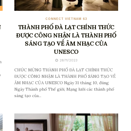
CONNECT VIETNAM 63
N
THÀNH PHỐ ĐÀ LẠT CHÍNH THỨC
ĐƯỢC CÔNG NHẬN LÀ THÀNH PHỐ
SÁNG TẠO VỀ ÂM NHẠC CỦA
UNESCO
28/11/2023
n
CHÚC MỪNG THÀNH PHỐ ĐÀ LẠT CHÍNH THỨC
h
ĐƯỢC CÔNG NHẬN LÀ THÀNH PHỐ SÁNG TẠO VỀ
ÂM NHẠC CỦA UNESCO Ngày 31 tháng 10, đúng
Ngày Thành phố Thế giới, Mạng lưới các thành phố
sáng tạo của...