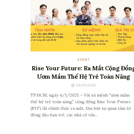
EVENT
Rise Your Future: Ra Mắt Cộng Đồn
Ươm Mầm Thế Hệ Trẻ Toàn Năng
05/01/2025
TP.HCM, ngày 4/1/2025 – Với sứ mệnh "ươm mầm
thế hệ trẻ toàn năng," cộng đồng Rise Your Future
(RYF) đã chính thức ra mắt, thu hút sự quan tâm từ
đông đảo bạn trẻ, các nhà cố vấn...