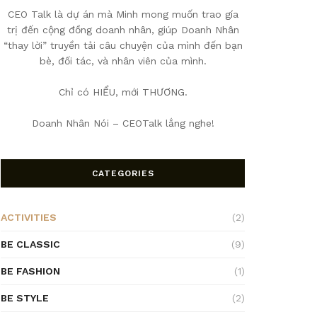
CEO Talk là dự án mà Minh mong muốn trao gía
trị đến cộng đồng doanh nhân, giúp Doanh Nhân
“thay lời” truyền tải câu chuyện của mình đến bạn
bè, đối tác, và nhân viên của mình.
Chỉ có HIỂU, mới THƯƠNG.
Doanh Nhân Nói – CEOTalk lắng nghe!
CATEGORIES
ACTIVITIES
(2)
BE CLASSIC
(9)
BE FASHION
(1)
BE STYLE
(2)