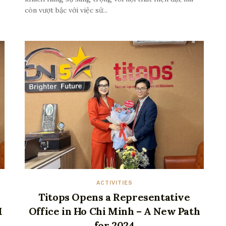
còn vượt bậc với việc sử...
ACTIVITIES
Titops Opens a Representative
M
Office in Ho Chi Minh – A New Path
for 2024