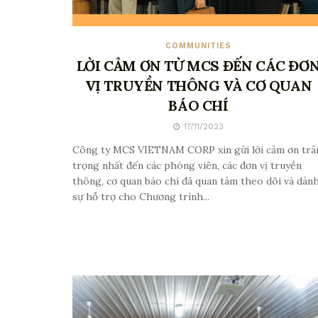
COMMUNITIES
LỜI CẢM ƠN TỪ MCS ĐẾN CÁC ĐƠ
VỊ TRUYỀN THÔNG VÀ CƠ QUAN
BÁO CHÍ
17/11/2023
Công ty MCS VIETNAM CORP xin gửi lời cảm ơn trâ
trọng nhất đến các phóng viên, các đơn vị truyền
thông, cơ quan báo chí đã quan tâm theo dõi và dàn
sự hỗ trợ cho Chương trình...