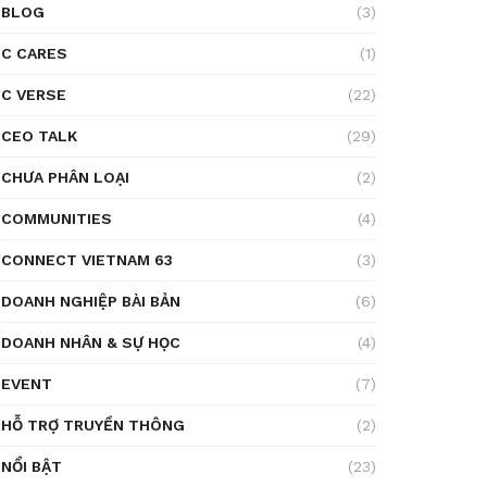
BLOG
(3)
C CARES
(1)
C VERSE
(22)
CEO TALK
(29)
CHƯA PHÂN LOẠI
(2)
COMMUNITIES
(4)
CONNECT VIETNAM 63
(3)
DOANH NGHIỆP BÀI BẢN
(6)
DOANH NHÂN & SỰ HỌC
(4)
EVENT
(7)
HỖ TRỢ TRUYỀN THÔNG
(2)
NỔI BẬT
(23)