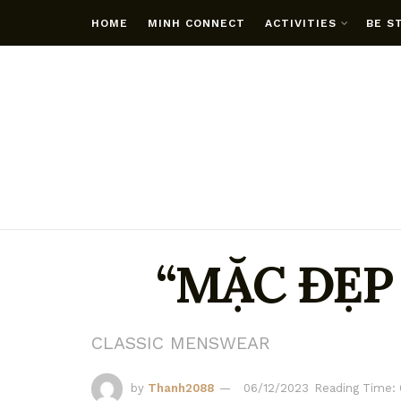
HOME
MINH CONNECT
ACTIVITIES
BE S
“MẶC ĐẸP
CLASSIC MENSWEAR
by
Thanh2088
06/12/2023
Reading Time: 