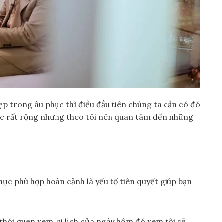
p trong âu phục thì điều đầu tiên chúng ta cần có đó
phục rất rộng nhưng theo tôi nên quan tâm đến những
hục phù hợp hoàn cảnh là yếu tố tiên quyết giúp bạn
thói quen xem lại lịch của ngày hôm đó xem tôi sẽ