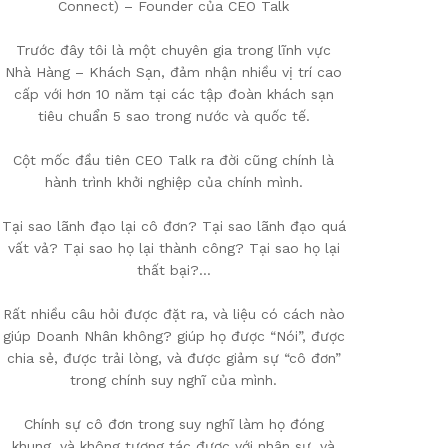
Connect) – Founder của CEO Talk
Trước đây tôi là một chuyên gia trong lĩnh vực
Nhà Hàng – Khách Sạn, đảm nhận nhiều vị trí cao
cấp với hơn 10 năm tại các tập đoàn khách sạn
tiêu chuẩn 5 sao trong nước và quốc tế.
Cột mốc đầu tiên CEO Talk ra đời cũng chính là
hành trình khởi nghiệp của chính mình.
Tại sao lãnh đạo lại cô đơn? Tại sao lãnh đạo quá
vất vả? Tại sao họ lại thành công? Tại sao họ lại
thất bại?…
Rất nhiều câu hỏi được đặt ra, và liệu có cách nào
giúp Doanh Nhân không? giúp họ được “Nói”, được
chia sẻ, được trải lòng, và được giảm sự “cô đơn”
trong chính suy nghĩ của mình.
Chính sự cô đơn trong suy nghĩ làm họ đóng
khung, và không tương tác được với nhân sự, và