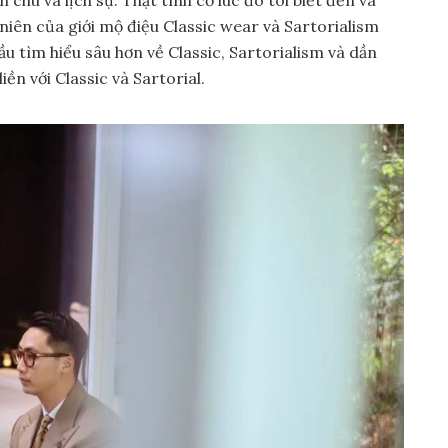
hu và lịch sự. Thật tình cờ lúc đó tôi biết đến và
niên của giới mộ điệu Classic wear và Sartorialism
ầu tìm hiểu sâu hơn về Classic, Sartorialism và dần
ền với Classic và Sartorial.