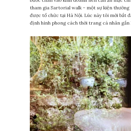
bước chân vào kinh doanh nên cần ăn mặc chỉn c
tham gia Sartorial walk – một sự kiện thường 
được tổ chức tại Hà Nội. Lúc này tôi mới bắt đ
định hình phong cách thời trang cá nhân gắn li