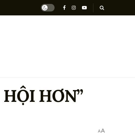
 HỘI HƠN”
A
A