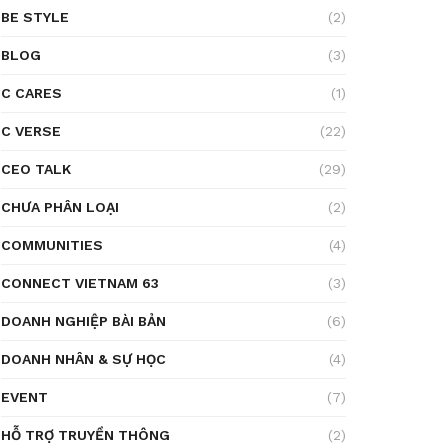
BE STYLE
(2)
BLOG
(3)
C CARES
(1)
C VERSE
(22)
CEO TALK
(29)
CHƯA PHÂN LOẠI
(2)
COMMUNITIES
(4)
CONNECT VIETNAM 63
(3)
DOANH NGHIỆP BÀI BẢN
(6)
DOANH NHÂN & SỰ HỌC
(4)
EVENT
(7)
HỖ TRỢ TRUYỀN THÔNG
(2)