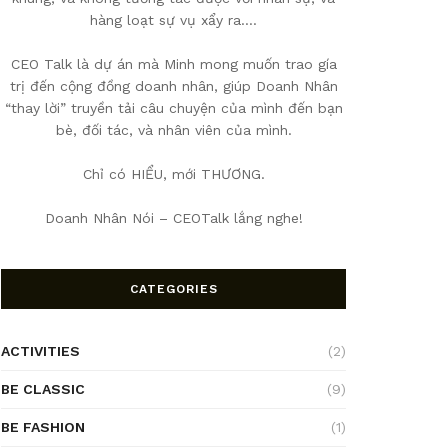
hàng loạt sự vụ xẩy ra….
CEO Talk là dự án mà Minh mong muốn trao gía
trị đến cộng đồng doanh nhân, giúp Doanh Nhân
“thay lời” truyền tải câu chuyện của mình đến bạn
bè, đối tác, và nhân viên của mình.
Chỉ có HIỂU, mới THƯƠNG.
Doanh Nhân Nói – CEOTalk lắng nghe!
CATEGORIES
ACTIVITIES
(2)
BE CLASSIC
(9)
BE FASHION
(1)