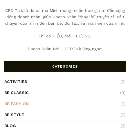
CEO Talk là dự án mà Minh mong muốn trao gía trị đến cộng
đồng doanh nhân, giúp Doanh Nhân “thay lời” truyền tải câu
chuyện của mình đến bạn bè, đối tác, và nhân viên của mình.
Chỉ có HIỂU, mới THƯƠNG.
Doanh Nhân Nói – CEOTalk lắng nghe!
CATEGORIES
ACTIVITIES
(2)
BE CLASSIC
(9)
BE FASHION
(1)
BE STYLE
(2)
BLOG
(3)