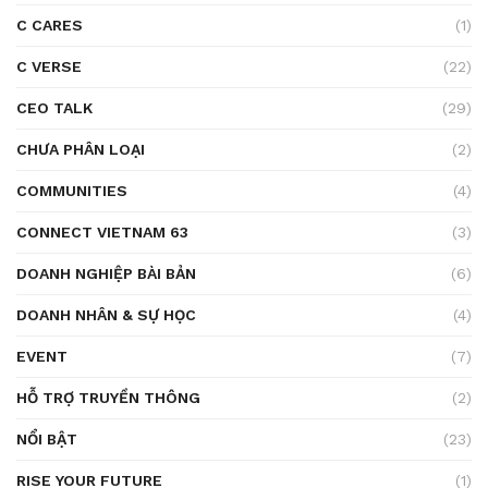
C CARES
(1)
C VERSE
(22)
CEO TALK
(29)
CHƯA PHÂN LOẠI
(2)
COMMUNITIES
(4)
CONNECT VIETNAM 63
(3)
DOANH NGHIỆP BÀI BẢN
(6)
DOANH NHÂN & SỰ HỌC
(4)
EVENT
(7)
HỖ TRỢ TRUYỀN THÔNG
(2)
NỔI BẬT
(23)
RISE YOUR FUTURE
(1)