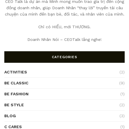
CEO Talk là dự án mà Minh mong muốn trao gía trị đến cộng
đồng doanh nhân, giúp Doanh Nhân “thay lời” truyền tải câu
chuyện của mình đến bạn bè, đối tác, và nhân viên của mình.
Chỉ có HIỂU, mới THƯƠNG.
Doanh Nhân Nói – CEOTalk lắng nghe!
CATEGORIES
ACTIVITIES
(2)
BE CLASSIC
(9)
BE FASHION
(1)
BE STYLE
(2)
BLOG
(3)
C CARES
(1)