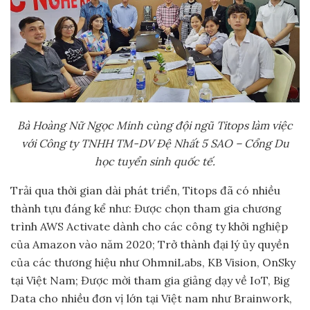
Bà Hoàng Nữ Ngọc Minh cùng đội ngũ Titops làm việc
với Công ty TNHH TM-DV Đệ Nhất 5 SAO – Cổng Du
học tuyển sinh quốc tế.
Trải qua thời gian dài phát triển, Titops đã có nhiều
thành tựu đáng kể như: Được chọn tham gia chương
trình AWS Activate dành cho các công ty khởi nghiệp
của Amazon vào năm 2020; Trở thành đại lý ủy quyền
của các thương hiệu như OhmniLabs, KB Vision, OnSky
tại Việt Nam; Được mời tham gia giảng dạy về IoT, Big
Data cho nhiều đơn vị lớn tại Việt nam như Brainwork,