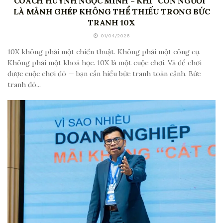
COACH HUỲNH NGỌC MINH – KHI “CON NGƯỜI”
LÀ MẢNH GHÉP KHÔNG THỂ THIẾU TRONG BỨC
TRANH 10X
01/04/2026
10X không phải một chiến thuật. Không phải một công cụ.
Không phải một khoá học. 10X là một cuộc chơi. Và để chơi
được cuộc chơi đó — bạn cần hiểu bức tranh toàn cảnh. Bức
tranh đó...