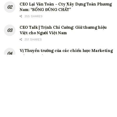
CEO Lại Văn Toàn – Cty Xây Dựng Toàn Phương
Nam: “SỐNG ĐÚNG CHẤT”
355 SHARES
CEO Talk | Trịnh Chí Cường: Giữ thương hiệu
Việt cho Người Việt Nam
351 SHARES
Vị Thuyền trưởng của các chiến lược Marketing
tại Coca Cola.
347 SHARES
CEO Lê Văn Dũng – Lãnh đạo là biết quản Tâm
341 SHARES