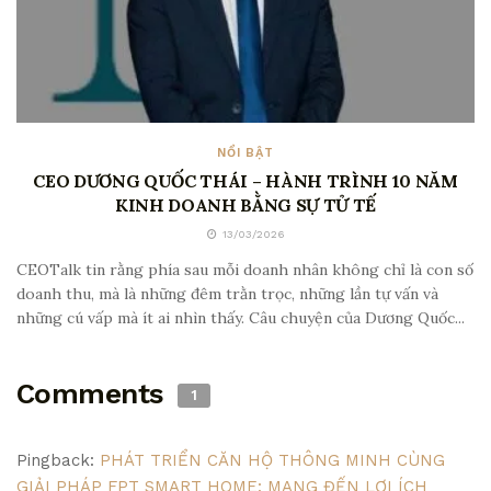
NỔI BẬT
CEO DƯƠNG QUỐC THÁI – HÀNH TRÌNH 10 NĂM
KINH DOANH BẰNG SỰ TỬ TẾ
13/03/2026
CEOTalk tin rằng phía sau mỗi doanh nhân không chỉ là con số
doanh thu, mà là những đêm trằn trọc, những lần tự vấn và
những cú vấp mà ít ai nhìn thấy. Câu chuyện của Dương Quốc...
Comments
1
Pingback:
PHÁT TRIỂN CĂN HỘ THÔNG MINH CÙNG
GIẢI PHÁP FPT SMART HOME: MANG ĐẾN LỢI ÍCH