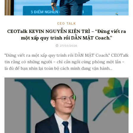
CEO TALK
CEOTalk KEVIN NGUYỄN KIÊN TRÌ – “Đừng viết ra
một xấp quy trình rồi DẰN MẶT Coach.”
27/03/2026
"Đừng viết ra một xấp quy trình rồi DẰN MẶT Coach." CEOTalk
tin rằng có những người – chỉ cần ngồi cùng phòng một lần –
là đủ để bạn nhìn lại toàn bộ cách mình đang vận hành...