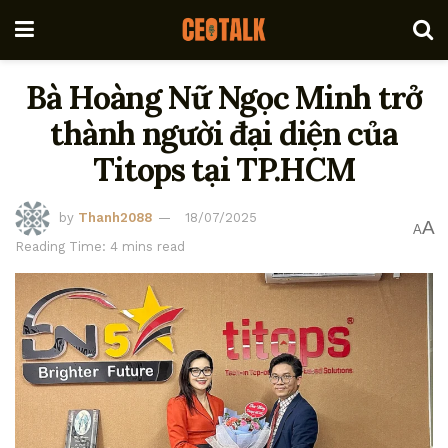
Bà Hoàng Nữ Ngọc Minh trở
thành người đại diện của
Titops tại TP.HCM
by
Thanh2088
18/07/2025
A
A
Reading Time: 4 mins read