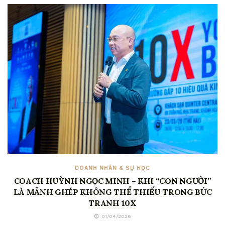
DOANH NHÂN & SỰ HỌC
COACH HUỲNH NGỌC MINH – KHI “CON NGƯỜI”
LÀ MẢNH GHÉP KHÔNG THỂ THIẾU TRONG BỨC
TRANH 10X
01/04/2026