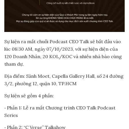
Sự kiện ra mắt chuỗi Podcast CEO Talk sẽ bắt đầu vào
lúc 08:30 AM, ngày 07/10/2023, với sự hiện diện của
120 Doanh Nhân, 20 KOL/KOC và nhiều nhà báo cùng
tham dự.
Địa điểm: Sảnh Moet, Capella Gallery Hall, số 24 đường
3/2, phường 12, quận 10, TP.HCM
Sự kiện sẽ gồm 4 phần:
⁃ Phần 1: Lễ ra mắt Chương trình CEO Talk Podcast
Series
⁃ Phần 2: “C Verse” Talkshow