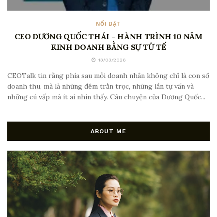
NỔI BẬT
CEO DƯƠNG QUỐC THÁI – HÀNH TRÌNH 10 NĂM
KINH DOANH BẰNG SỰ TỬ TẾ
13/03/2026
CEOTalk tin rằng phía sau mỗi doanh nhân không chỉ là con số
doanh thu, mà là những đêm trằn trọc, những lần tự vấn và
những cú vấp mà ít ai nhìn thấy. Câu chuyện của Dương Quốc...
ABOUT ME