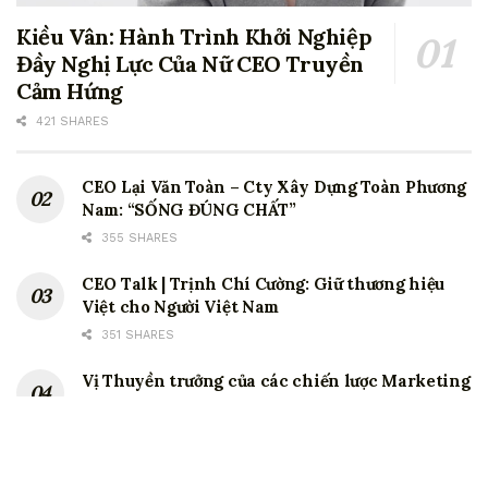
Kiều Vân: Hành Trình Khởi Nghiệp
Đầy Nghị Lực Của Nữ CEO Truyền
Cảm Hứng
421 SHARES
CEO Lại Văn Toàn – Cty Xây Dựng Toàn Phương
Nam: “SỐNG ĐÚNG CHẤT”
355 SHARES
CEO Talk | Trịnh Chí Cường: Giữ thương hiệu
Việt cho Người Việt Nam
351 SHARES
Vị Thuyền trưởng của các chiến lược Marketing
tại Coca Cola.
347 SHARES
CEO Lê Văn Dũng – Lãnh đạo là biết quản Tâm