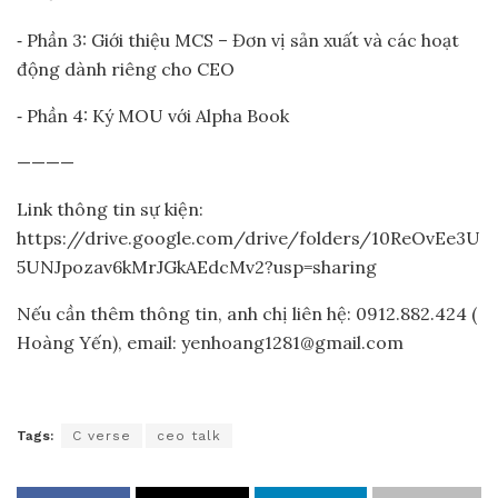
⁃ Phần 3: Giới thiệu MCS – Đơn vị sản xuất và các hoạt
động dành riêng cho CEO
⁃ Phần 4: Ký MOU với Alpha Book
————
Link thông tin sự kiện:
https://drive.google.com/drive/folders/10ReOvEe3U
5UNJpozav6kMrJGkAEdcMv2?usp=sharing
Nếu cần thêm thông tin, anh chị liên hệ: 0912.882.424 (
Hoàng Yến), email: yenhoang1281@gmail.com
Tags:
C verse
ceo talk