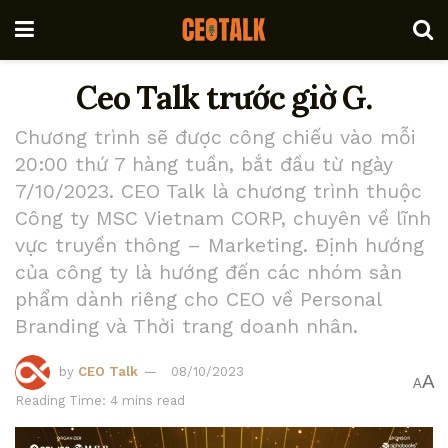
Ceo Talk trước giờ G.
Chương trình sẽ được công chiếu vào mỗi
20:00 thứ 7 hàng tuần, bắt đầu từ ngày
7/10/2023. CEO Talk là chương trình thuộc
Công ty MSC Vietnam CORP, chuyên về lĩnh
vực truyền thông – Marketing. Định hướng
của công ty là hướng đến các nhóm sản
phẩm dành riêng cho CEO về Personal
Branding và Thời trang doanh nhân.
by
CEO Talk
08/10/2023
A
A
Reading Time: 4 mins read