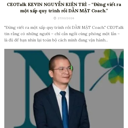
CEOTalk KEVIN NGUYỄN KIÊN TRÌ – “Đừng viết ra
một xấp quy trình rồi DẰN MẶT Coach.”
27/03/2026
"Đừng viết ra một xấp quy trình rồi DẰN MẶT Coach." CEOTalk
tin rằng có những người – chỉ cần ngồi cùng phòng một lần –
là đủ để bạn nhìn lại toàn bộ cách mình đang vận hành...