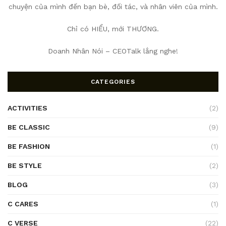
chuyện của mình đến bạn bè, đối tác, và nhân viên của mình.
Chỉ có HIỂU, mới THƯƠNG.
Doanh Nhân Nói – CEOTalk lắng nghe!
CATEGORIES
ACTIVITIES
(2)
BE CLASSIC
(9)
BE FASHION
(1)
BE STYLE
(2)
BLOG
(3)
C CARES
(1)
C VERSE
(22)