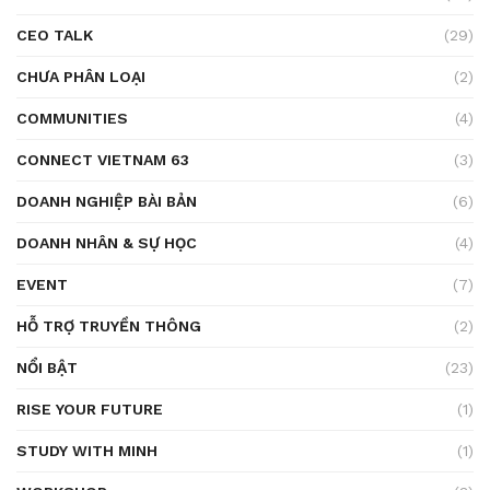
CEO TALK
(29)
CHƯA PHÂN LOẠI
(2)
COMMUNITIES
(4)
CONNECT VIETNAM 63
(3)
DOANH NGHIỆP BÀI BẢN
(6)
DOANH NHÂN & SỰ HỌC
(4)
EVENT
(7)
HỖ TRỢ TRUYỀN THÔNG
(2)
NỔI BẬT
(23)
RISE YOUR FUTURE
(1)
STUDY WITH MINH
(1)