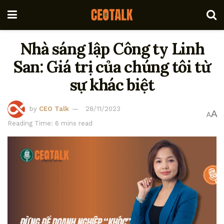
Nhà sáng lập Công ty Linh
San: Giá trị của chúng tôi từ
sự khác biệt
by
CEO Talk
28/11/2023
A
A
Reading Time: 6 mins read