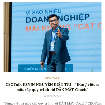
CEO TALK
CEOTalk KEVIN NGUYỄN KIÊN TRÌ – “Đừng viết ra
một xấp quy trình rồi DẰN MẶT Coach.”
27/03/2026
"Đừng viết ra một xấp quy trình rồi DẰN MẶT Coach." CEOTalk