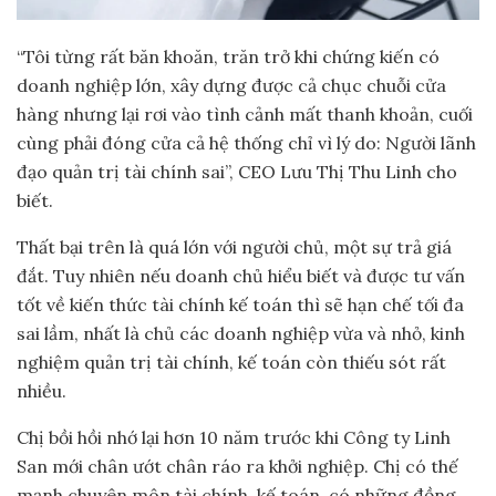
“Tôi từng rất băn khoăn, trăn trở khi chứng kiến có
doanh nghiệp lớn, xây dựng được cả chục chuỗi cửa
hàng nhưng lại rơi vào tình cảnh mất thanh khoản, cuối
cùng phải đóng cửa cả hệ thống chỉ vì lý do: Người lãnh
đạo quản trị tài chính sai”, CEO Lưu Thị Thu Linh cho
biết.
Thất bại trên là quá lớn với người chủ, một sự trả giá
đắt. Tuy nhiên nếu doanh chủ hiểu biết và được tư vấn
tốt về kiến thức tài chính kế toán thì sẽ hạn chế tối đa
sai lầm, nhất là chủ các doanh nghiệp vừa và nhỏ, kinh
nghiệm quản trị tài chính, kế toán còn thiếu sót rất
nhiều.
Chị bồi hồi nhớ lại hơn 10 năm trước khi Công ty Linh
San mới chân ướt chân ráo ra khởi nghiệp. Chị có thế
mạnh chuyên môn tài chính, kế toán, có những đồng