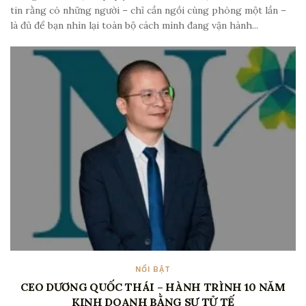
tin rằng có những người – chỉ cần ngồi cùng phòng một lần –
là đủ để bạn nhìn lại toàn bộ cách mình đang vận hành...
NỔI BẬT
CEO DƯƠNG QUỐC THÁI – HÀNH TRÌNH 10 NĂM
KINH DOANH BẰNG SỰ TỬ TẾ