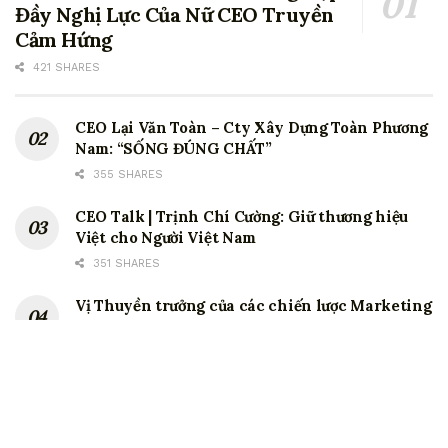
Đầy Nghị Lực Của Nữ CEO Truyền
Cảm Hứng
421 SHARES
CEO Lại Văn Toàn – Cty Xây Dựng Toàn Phương
Nam: “SỐNG ĐÚNG CHẤT”
355 SHARES
CEO Talk | Trịnh Chí Cường: Giữ thương hiệu
Việt cho Người Việt Nam
351 SHARES
Vị Thuyền trưởng của các chiến lược Marketing
tại Coca Cola.
347 SHARES
CEO Lê Văn Dũng – Lãnh đạo là biết quản Tâm
341 SHARES