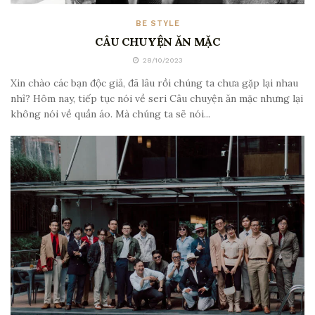
BE STYLE
CÂU CHUYỆN ĂN MẶC
28/10/2023
Xin chào các bạn độc giả, đã lâu rồi chúng ta chưa gặp lại nhau
nhỉ? Hôm nay, tiếp tục nói về seri Câu chuyện ăn mặc nhưng lại
không nói về quần áo. Mà chúng ta sẽ nói...