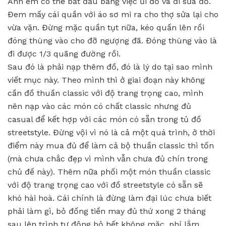
Anh em có thể bắt đầu bằng việc ủi đồ và đi sửa đồ.
Đem mấy cái quần với áo sơ mi ra cho thợ sửa lại cho
vừa vặn. Đừng mặc quần tụt nữa, kéo quần lên rồi
đóng thùng vào cho đỡ ngượng đã. Đóng thùng vào là
đi được 1/3 quãng đường rồi.
Sau đó là phải nạp thêm đồ, đó là lý do tại sao mình
viết mục này. Theo mình thì ở giai đoạn này không
cần đồ thuần classic với độ trang trọng cao, mình
nên nạp vào các món có chất classic nhưng đủ
casual để kết hợp với các món có sẵn trong tủ đồ
streetstyle. Đừng vội vì nó là cả một quá trình, ở thời
điểm này mua đủ để làm cả bộ thuần classic thì tốn
(mà chưa chắc đẹp vì mình vẫn chưa đủ chín trong
chủ đề này). Thêm nữa phối một món thuần classic
với độ trang trọng cao với đồ streetstyle có sẵn sẽ
khó hài hoà. Cái chính là đừng làm đại lúc chưa biết
phải làm gì, bỏ đống tiền may đủ thứ xong 2 tháng
sau lên trình tự động bỏ hết không mặc, phí lắm.