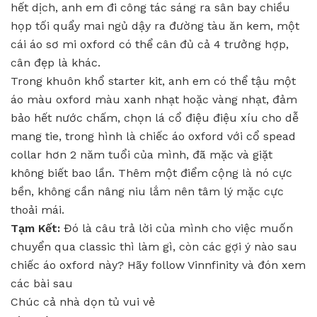
hết dịch, anh em đi công tác sáng ra sân bay chiều
họp tối quẩy mai ngủ dậy ra đường tàu ăn kem, một
cái áo sơ mi oxford có thể cân đủ cả 4 trưởng hợp,
cân đẹp là khác.
Trong khuôn khổ starter kit, anh em có thể tậu một
áo màu oxford màu xanh nhạt hoặc vàng nhạt, đảm
bảo hết nước chấm, chọn lá cổ điệu điệu xíu cho dễ
mang tie, trong hình là chiếc áo oxford với cổ spead
collar hơn 2 năm tuổi của mình, đã mặc và giặt
không biết bao lần. Thêm một điểm cộng là nó cực
bền, không cần nâng niu lắm nên tâm lý mặc cực
thoải mái.
Tạm Kết:
Đó là câu trả lời của mình cho việc muốn
chuyển qua classic thì làm gì, còn các gợi ý nào sau
chiếc áo oxford này? Hãy follow Vinnfinity và đón xem
các bài sau
Chúc cả nhà dọn tủ vui vẻ