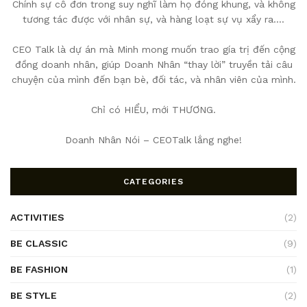
Chính sự cô đơn trong suy nghĩ làm họ đóng khung, và không
tương tác được với nhân sự, và hàng loạt sự vụ xẩy ra….
CEO Talk là dự án mà Minh mong muốn trao gía trị đến cộng
đồng doanh nhân, giúp Doanh Nhân “thay lời” truyền tải câu
chuyện của mình đến bạn bè, đối tác, và nhân viên của mình.
Chỉ có HIỂU, mới THƯƠNG.
Doanh Nhân Nói – CEOTalk lắng nghe!
CATEGORIES
ACTIVITIES
(2)
BE CLASSIC
(9)
BE FASHION
(1)
BE STYLE
(2)