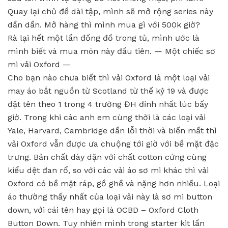
Quay lại chủ đề dài tập, mình sẽ mở rộng series này
dần dần. Mở hàng thì mình mua gì với 500k giờ?
Rà lại hết một lần đống đồ trong tủ, mình ước là
mình biết và mua món này đầu tiên. — Một chiếc sơ
mi vải Oxford —
Cho bạn nào chưa biết thì vải Oxford là một loại vải
may áo bắt nguồn từ Scotland từ thế kỷ 19 và được
đặt tên theo 1 trong 4 trường ĐH đỉnh nhất lúc bấy
giờ. Trong khi các anh em cùng thời là các loại vải
Yale, Harvard, Cambridge dần lỗi thời và biến mất thì
vải Oxford vẫn được ưa chuộng tới giờ với bề mặt đặc
trưng. Bản chất dày dặn với chất cotton cứng cùng
kiểu dệt đan rổ, so với các vải áo sơ mi khác thì vải
Oxford có bề mặt ráp, gồ ghề và nặng hơn nhiều. Loại
áo thường thấy nhất của loại vải này là sơ mi button
down, với cái tên hay gọi là OCBD – Oxford Cloth
Button Down. Tuy nhiên mình trong starter kit lần