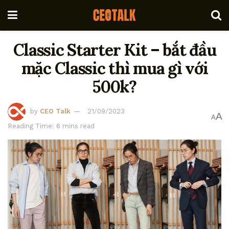
Classic Starter Kit – bắt đầu
mặc Classic thì mua gì với
500k?
by
CEO Talk
21/09/2023
A
A
Reading Time: 6 mins read