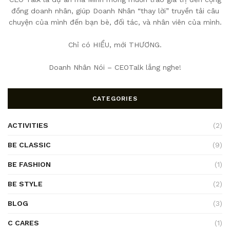
đồng doanh nhân, giúp Doanh Nhân “thay lời” truyền tải câu
chuyện của mình đến bạn bè, đối tác, và nhân viên của mình.
Chỉ có HIỂU, mới THƯƠNG.
Doanh Nhân Nói – CEOTalk lắng nghe!
CATEGORIES
ACTIVITIES
(2)
BE CLASSIC
(9)
BE FASHION
(1)
BE STYLE
(2)
BLOG
(3)
C CARES
(1)