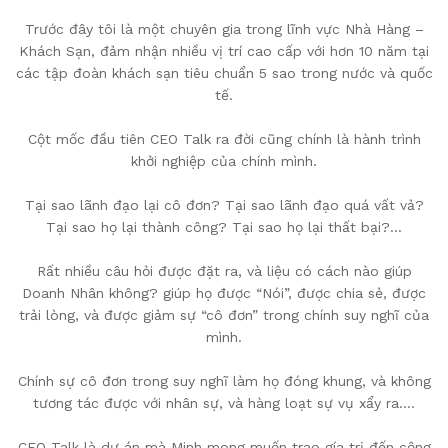
Trước đây tôi là một chuyên gia trong lĩnh vực Nhà Hàng –
Khách Sạn, đảm nhận nhiều vị trí cao cấp với hơn 10 năm tại
các tập đoàn khách sạn tiêu chuẩn 5 sao trong nước và quốc
tế.
Cột mốc đầu tiên CEO Talk ra đời cũng chính là hành trình
khởi nghiệp của chính mình.
Tại sao lãnh đạo lại cô đơn? Tại sao lãnh đạo quá vất vả?
Tại sao họ lại thành công? Tại sao họ lại thất bại?…
Rất nhiều câu hỏi được đặt ra, và liệu có cách nào giúp
Doanh Nhân không? giúp họ được “Nói”, được chia sẻ, được
trải lòng, và được giảm sự “cô đơn” trong chính suy nghĩ của
mình.
Chính sự cô đơn trong suy nghĩ làm họ đóng khung, và không
tương tác được với nhân sự, và hàng loạt sự vụ xẩy ra….
CEO Talk là dự án mà Minh mong muốn trao gía trị đến cộng