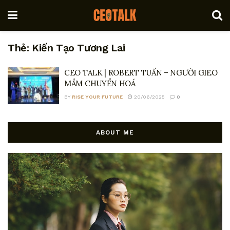
Thẻ:
Kiến Tạo Tương Lai
CEO TALK | ROBERT TUẤN – NGƯỜI GIEO
MẦM CHUYỂN HOÁ
BY
RISE YOUR FUTURE
20/06/2025
0
ABOUT ME