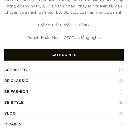
đồng doanh nhân, giúp Doanh Nhân “thay lời” truyền tải câu
chuyện của mình đến bạn bè, đối tác, và nhân viên của mình.
Chỉ có HIỂU, mới THƯƠNG.
Doanh Nhân Nói – CEOTalk lắng nghe!
CATEGORIES
ACTIVITIES
(2)
BE CLASSIC
(9)
BE FASHION
(1)
BE STYLE
(2)
BLOG
(3)
C CARES
(1)