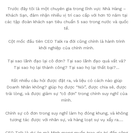
Trước đây tôi là một chuyên gia trong lĩnh vực Nhà Hàng –
Khách Sạn, đảm nhận nhiều vị trí cao cấp với hơn 10 năm tại
các tập đoàn khách sạn tiêu chuẩn 5 sao trong nước và quốc
tế.
Cột mốc đầu tiên CEO Talk ra đời cũng chính là hành trình
khởi nghiệp của chính mình.
Tại sao lãnh đạo lại cô đơn? Tại sao lãnh đạo quá vất vả?
Tại sao họ lại thành công? Tại sao họ lại thất bại?…
Rất nhiều câu hỏi được đặt ra, và liệu có cách nào giúp
Doanh Nhân không? giúp họ được “Nói”, được chia sẻ, được
trải lòng, và được giảm sự “cô đơn” trong chính suy nghĩ của
mình.
Chính sự cô đơn trong suy nghĩ làm họ đóng khung, và không
tương tác được với nhân sự, và hàng loạt sự vụ xẩy ra….
CEO Talk là dự án mà Minh mong muốn trao gía trị đến cộng