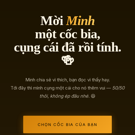
Mời
Minh
một cốc bia,
cụng cái đã rồi tính.
🍻
Minh chia sẻ vì thích, bạn đọc vì thấy hay.
Tới đây thì mình cụng một cái cho nó thêm vui —
50/50
thôi, không ép đâu nhé.
😄
CHỌN CỐC BIA CỦA BẠN